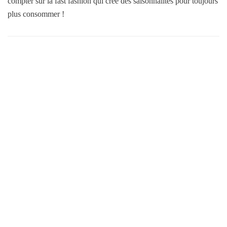
compter sur la fast fashion qui crée des saisonnalités pour toujours
plus consommer !