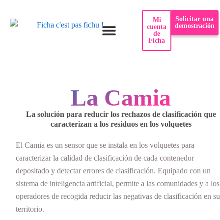
Saltar
Solicitar una
Mi
al
demostración
cuenta
de
contenido
Ficha
¿Por qué Ficha?
Casos de uso
La Camia
La solución para reducir los rechazos de clasificación que
caracterizan a los residuos en los volquetes
El Camia es un sensor que se instala en los volquetes para
caracterizar la calidad de clasificación de cada contenedor
depositado y detectar errores de clasificación. Equipado con un
sistema de inteligencia artificial, permite a las comunidades y a los
operadores de recogida reducir las negativas de clasificación en s
territorio.