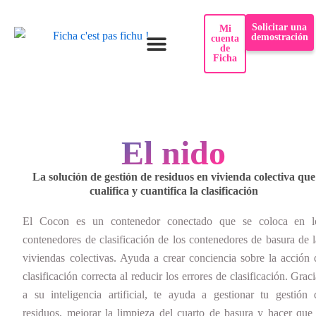
Saltar
Solicitar una
Mi
al
demostración
cuenta
de
contenido
Ficha
¿Por qué Ficha?
Casos de uso
El nido
La solución de gestión de residuos en vivienda colectiva que
cualifica y cuantifica la clasificación
El Cocon es un contenedor conectado que se coloca en l
contenedores de clasificación de los contenedores de basura de l
viviendas colectivas. Ayuda a crear conciencia sobre la acción 
clasificación correcta al reducir los errores de clasificación. Grac
a su inteligencia artificial, te ayuda a gestionar tu gestión 
residuos, mejorar la limpieza del cuarto de basura y hacer que 