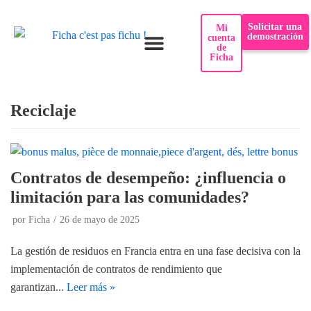
Solicitar una
Mi
demostración
cuenta
de
Ficha
¿Por qué Ficha?
Casos de uso
Reciclaje
Contratos de desempeño: ¿influencia o
limitación para las comunidades?
por
Ficha
26 de mayo de 2025
La gestión de residuos en Francia entra en una fase decisiva con la
implementación de contratos de rendimiento que
garantizan...
Leer más »